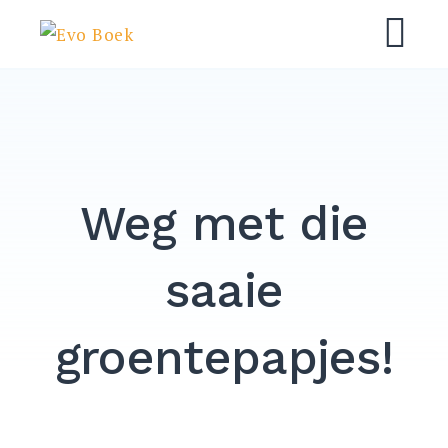
Ga
Evo Boek
naar
M
de
inhoud
Weg met die
saaie
groentepapjes!